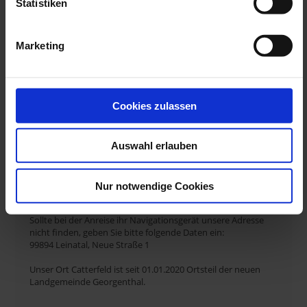
Statistiken
E-Mail:
fewo-bradatsch
@
web
.
de
Marketing
Wichtige Informationen
Cookies zulassen
Am Tag der Anreise steht Ihnen die Wohnung ab 15:00 Uhr
und am Abreisetag bis 10:00 Uhr zur Verfügung.
Auswahl erlauben
Die Unterbringung von Haustieren ist nur auf vorherige
Anfrage möglich.
Nur notwendige Cookies
Sonstige Hinweise
Sollte bei der Anreise ihr Navigationsgerät unsere Adresse
nicht finden, geben Sie bitte folgende Daten ein:
99894 Leinatal, Neue Straße 1
Unser Ort Catterfeld ist seit 01.01.2020 Ortsteil der neuen
Landgemeinde Georgenthal.