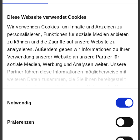
Bad - Ferienwohnung Bradatsch Catterfeld
Diese Webseite verwendet Cookies
Wir verwenden Cookies, um Inhalte und Anzeigen zu
personalisieren, Funktionen für soziale Medien anbieten
Eingangsbereich - Diele mit Garderobe -
zu können und die Zugriffe auf unsere Website zu
Ferienwohnung Bradatsch Catterfeld
analysieren. Außerdem geben wir Informationen zu Ihrer
Verwendung unserer Website an unsere Partner für
soziale Medien, Werbung und Analysen weiter. Unsere
Ferienwohnung Bradatsch 99887 Georgenthal / OT
Partner führen diese Informationen möglicherweise mit
Catterfeld
weiteren Daten zusammen, die Sie ihnen bereitgestellt
haben oder die sie im Rahmen Ihrer Nutzung der Dienste
gesammelt haben.
Einwilligungsauswahl
Notwendig
Weitere Fragen?
Gerne sind wir für Sie da.
Präferenzen
Telefon:
036253 47704
Mobil:
0170 4547 252